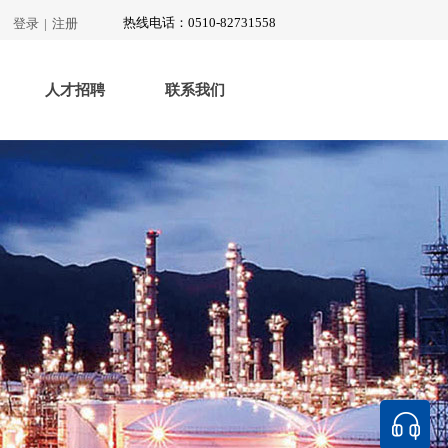
热线电话：
0510-82731558
登录
|
注册
人才招聘
联系我们
环保工程
环保试验装置
带工艺包成套技术和设备
化工三废资源化利用
惠州伊科思
江苏达尔诺
锂电池项目
宁波金海晨光
濮阳班德路
热能利用项目
危险废水的减排和资
振动检测及减振