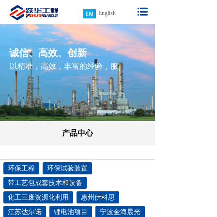
English
诚信、高效、创新
以精准，高效，丰富的经验，服
务于绿色工程
产品中心
环保工程
环保试验装置
带工艺包成套技术和设备
化工三废资源化利用
惠州伊科思
江苏达尔诺
锂电池项目
宁波金海晨光