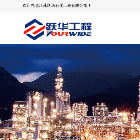
欢迎光临
江苏跃华石化工程有限公司
！
No menu!