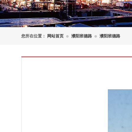
您所在位置：
网站首页
濮阳班德路
濮阳班德路
⊙
⊙